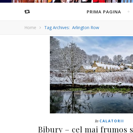
PRIMA PAGINA
Home
Tag Archives: Arlington Row
In
CALATORII
Bibury – cel mai frumos s