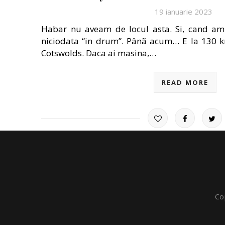
19 ianuarie 2023
Habar nu aveam de locul asta. Si, cand am 
niciodata “in drum”. Pânã acum… E la 130 k
Cotswolds. Daca ai masina,…
READ MORE
Co