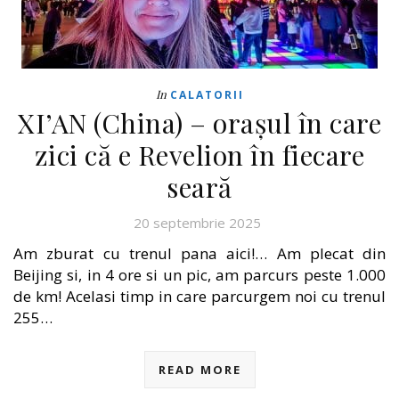
In
CALATORII
XI’AN (China) – orașul în care
zici că e Revelion în fiecare
seară
20 septembrie 2025
Am zburat cu trenul pana aici!… Am plecat din
Beijing si, in 4 ore si un pic, am parcurs peste 1.000
de km! Acelasi timp in care parcurgem noi cu trenul
255…
READ MORE