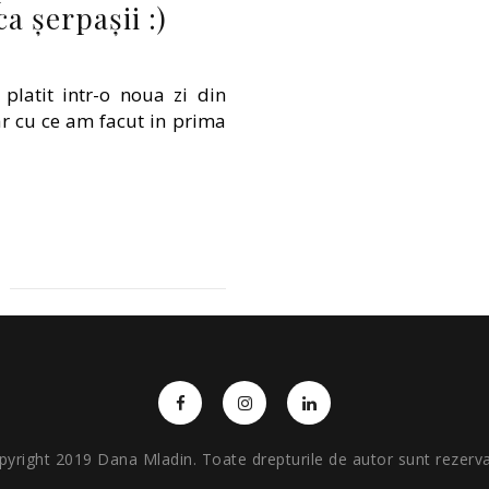
ca șerpașii :)
latit intr-o noua zi din
lar cu ce am facut in prima
pyright 2019 Dana Mladin. Toate drepturile de autor sunt rezerva