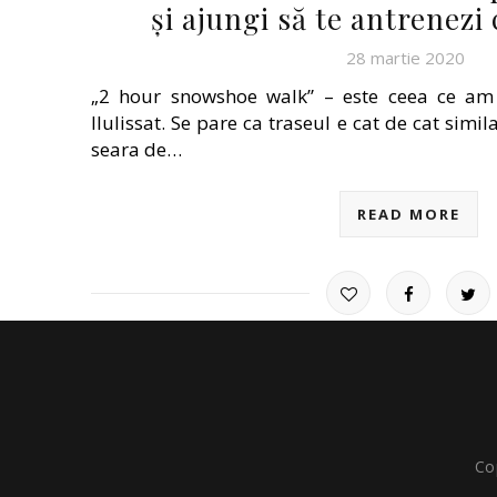
și ajungi să te antrenezi 
28 martie 2020
„2 hour snowshoe walk” – este ceea ce am p
Ilulissat. Se pare ca traseul e cat de cat simi
seara de…
READ MORE
Co