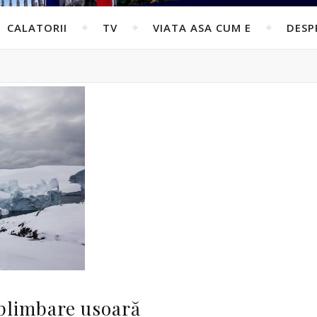
CALATORII
TV
VIATA ASA CUM E
DESP
plimbare usoară