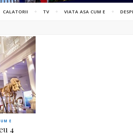
CALATORII
TV
VIATA ASA CUM E
DESP
CUM E
eu 4