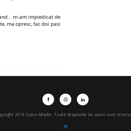
 cand… m-am impiedicat de
e, ma opresc, fac doi pasi
pyright 2019 Dana Mladin. Toate drepturile de autor sunt rezerva