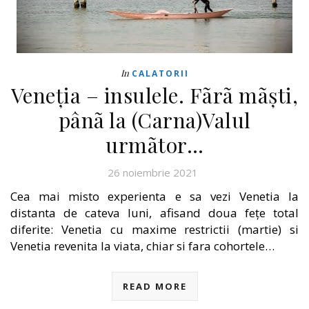
In
CALATORII
Veneția – insulele. Fãrã mãști,
pânã la (Carna)Valul
urmãtor…
26 noiembrie 2021
Cea mai misto experienta e sa vezi Venetia la
distanta de cateva luni, afisand doua fețe total
diferite: Venetia cu maxime restrictii (martie) si
Venetia revenita la viata, chiar si fara cohortele…
READ MORE