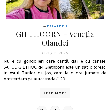
In
CALATORII
GIETHOORN – Veneția
Olandei
31 august 2025
Nu e cu gondolieri care cântă, dar e cu canale!
SATUL GIETHOORN Giethoorn este un sat pitoresc,
in estul Tarilor de Jos, cam la o ora jumate de
Amsterdam pe autostrada (120…
READ MORE