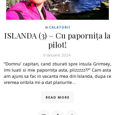
In
CALATORII
ISLANDA (3) – Cu papornița la
pilot!
6 ianuarie 2024
“Domnu’ capitan, cand zburati spre insula Grimsey,
imi luati si mie papornița asta, plizzzzz??” Cam asta
am ajuns sa fac in vacanta mea din Islanda, dupa ce
vremea oribila mi-a dat planurile…
READ MORE