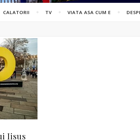
CALATORII
TV
VIATA ASA CUM E
DESP
ui Iisus