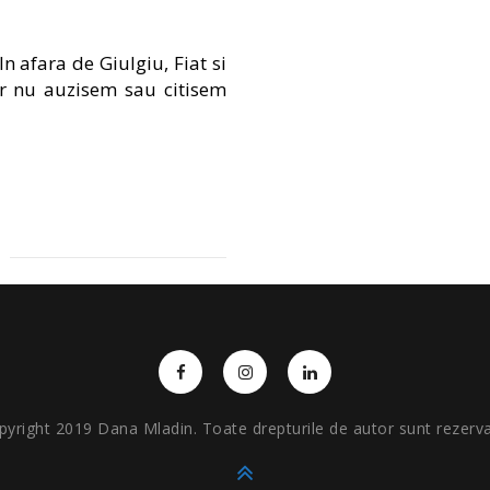
 afara de Giulgiu, Fiat si
r nu auzisem sau citisem
pyright 2019 Dana Mladin. Toate drepturile de autor sunt rezerva