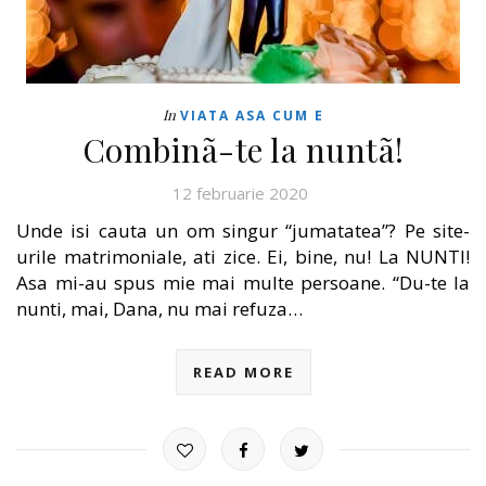
In
VIATA ASA CUM E
Combinã-te la nuntã!
12 februarie 2020
Unde isi cauta un om singur “jumatatea”? Pe site-
urile matrimoniale, ati zice. Ei, bine, nu! La NUNTI!
Asa mi-au spus mie mai multe persoane. “Du-te la
nunti, mai, Dana, nu mai refuza…
READ MORE