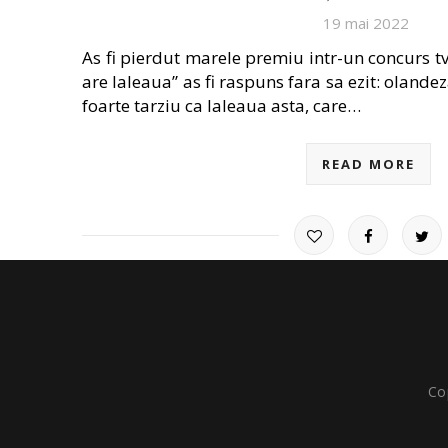
19 mai 2022
As fi pierdut marele premiu intr-un concurs tv
are laleaua” as fi raspuns fara sa ezit: olande
foarte tarziu ca laleaua asta, care…
READ MORE
Co