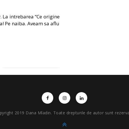
. La intrebarea “Ce origine
za! Pe naiba. Aveam sa aflu
pyright 2019 Dana Mladin. Toate drepturile de autor sunt rezerva