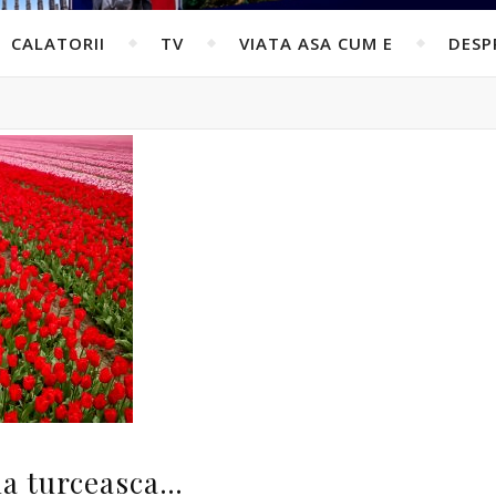
CALATORII
TV
VIATA ASA CUM E
DESP
aua turceasca…