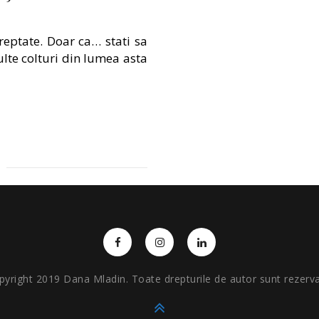
eptate. Doar ca… stati sa
te colturi din lumea asta
pyright 2019 Dana Mladin. Toate drepturile de autor sunt rezerva