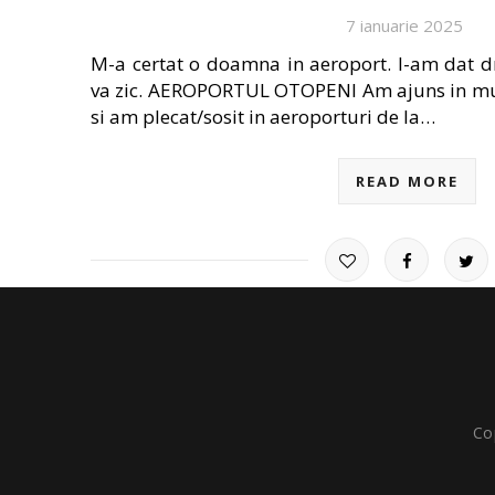
7 ianuarie 2025
M-a certat o doamna in aeroport. I-am dat dr
va zic. AEROPORTUL OTOPENI Am ajuns in mul
si am plecat/sosit in aeroporturi de la…
READ MORE
Co