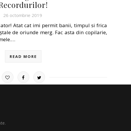
Recordurilor!
26 octombrie 2019
ator! Atat cat imi permit banii, timpul si frica
ștale de oriunde merg. Fac asta din copilarie,
 mele.…
READ MORE
te.