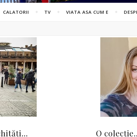
CALATORII
TV
VIATA ASA CUM E
DESP
chităţi…
O colecție