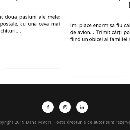
tat doua pasiuni ale mele:
 postale, cu una ceva mai
Imi place enorm sa fiu cal
echituri.…
de avion… Trimit cărți po
fiind un obicei al familiei
pyright 2019 Dana Mladin. Toate drepturile de autor sunt rezerva