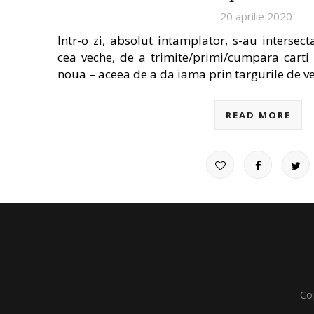
20 aprilie 2020
Intr-o zi, absolut intamplator, s-au intersec
cea veche, de a trimite/primi/cumpara carti
noua – aceea de a da iama prin targurile de v
READ MORE
Co