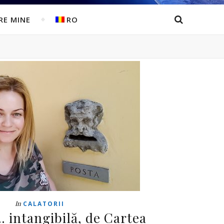
RE MINE
RO
In
CALATORII
… intangibilă, de Cartea