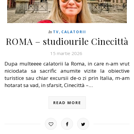
,
In
TV
CALATORII
ROMA – studiourile Cinecittà
15 martie 2026
Dupa multeeee calatorii la Roma, in care n-am vrut
niciodata sa sacrific anumite vizite la obiective
turistice sau chiar excursii de-o zi prin Italia, m-am
hotarat sa vad, in sfarsit, Cinecittà –…
READ MORE