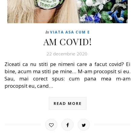
In
VIATA ASA CUM E
AM COVID!
22 decembrie 2020
Ziceati ca nu stiti pe nimeni care a facut covid? Ei
bine, acum ma stiti pe mine… M-am procopsit si eu.
Sau, mai corect spus: cum pana mea m-am
procopsit eu, cand…
READ MORE