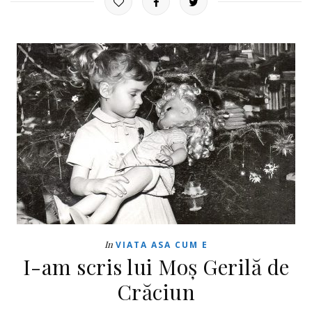
In
VIATA ASA CUM E
I-am scris lui Moș Gerilă de
Crăciun