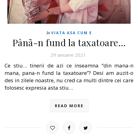
In
VIATA ASA CUM E
Pânã-n fund la taxatoare…
29 ianuarie 2021
Ce stiu… tinerii de azi ce inseamna “din mana-n
mana, pana-n fund la taxatoare”? Desi am auzit-o
des in zilele noastre, nu cred ca multi dintre cei care
folosesc expresia asta stiu…
READ MORE