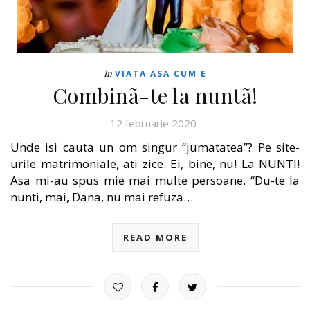
In
VIATA ASA CUM E
Combinã-te la nuntã!
12 februarie 2020
Unde isi cauta un om singur “jumatatea”? Pe site-
urile matrimoniale, ati zice. Ei, bine, nu! La NUNTI!
Asa mi-au spus mie mai multe persoane. “Du-te la
nunti, mai, Dana, nu mai refuza…
READ MORE