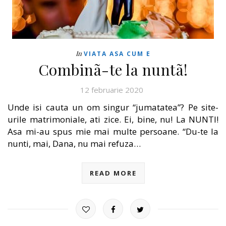
In
VIATA ASA CUM E
Combinã-te la nuntã!
12 februarie 2020
Unde isi cauta un om singur “jumatatea”? Pe site-
urile matrimoniale, ati zice. Ei, bine, nu! La NUNTI!
Asa mi-au spus mie mai multe persoane. “Du-te la
nunti, mai, Dana, nu mai refuza…
READ MORE