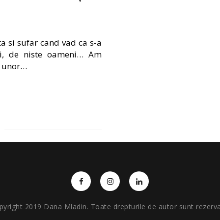
a si sufar cand vad ca s-a
uri, de niste oameni… Am
a unor…
pyright 2019 Dana Mladin. Toate drepturile de autor sunt rezerva