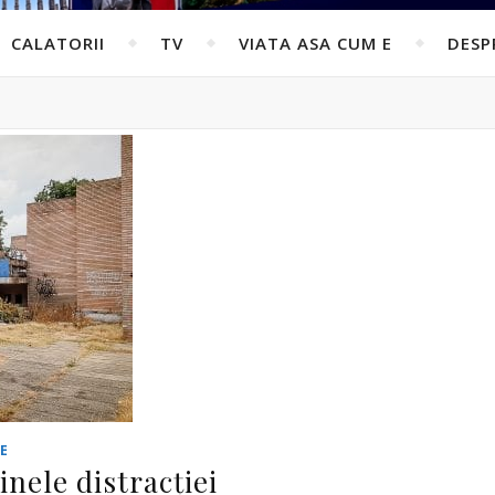
CALATORII
TV
VIATA ASA CUM E
DESP
E
nele distracției