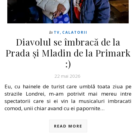
,
In
TV
CALATORII
Diavolul se îmbracă de la
Prada și Mladin de la Primark
:)
22 mai 2026
Eu, cu hainele de turist care umblă toata ziua pe
strazile Londrei, m-am potrivit mai mereu intre
spectatorii care si ei vin la musicaluri imbracati
comod, unii chiar avand cu ei papornite…
READ MORE