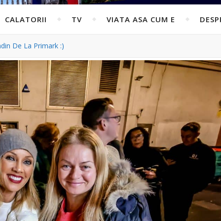
CALATORII
TV
VIATA ASA CUM E
DESP
din De La Primark :)