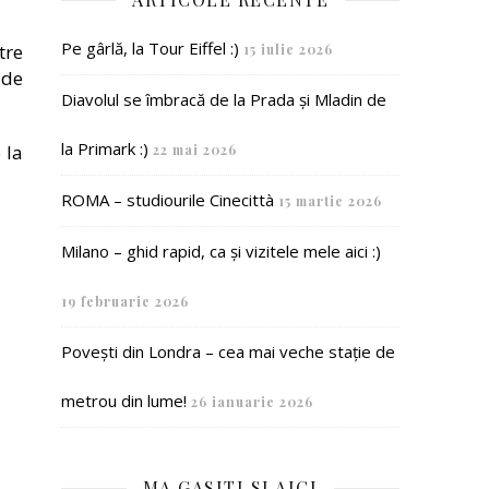
Pe gârlă, la Tour Eiffel :)
tre
15 iulie 2026
 de
Diavolul se îmbracă de la Prada și Mladin de
la Primark :)
 la
22 mai 2026
ROMA – studiourile Cinecittà
15 martie 2026
Milano – ghid rapid, ca și vizitele mele aici :)
19 februarie 2026
Povești din Londra – cea mai veche stație de
metrou din lume!
26 ianuarie 2026
MA GASITI SI AICI