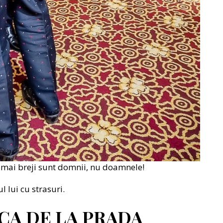
i mai breji sunt domnii, nu doamnele!
 lui cu strasuri.
CA DE LA PRADA