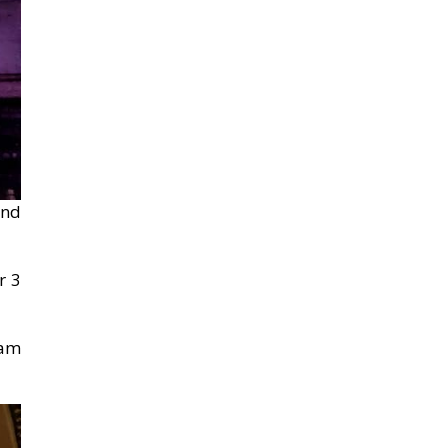
ind
r 3
-am