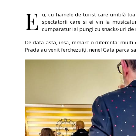
E
u, cu hainele de turist care umblă toa
spectatorii care si ei vin la musical
cumparaturi si pungi cu snacks-uri de r
De data asta, insa, remarc o diferenta: multi
Prada au venit ferchezuiți, nene! Gata parca sa 