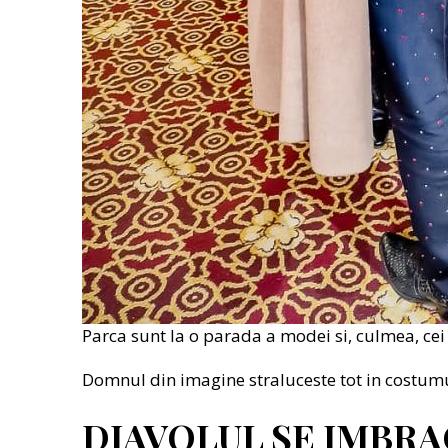
Parca sunt la o parada a modei si, culmea, ce
Domnul din imagine straluceste tot in costumul
DIAVOLUL SE IMBRA