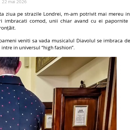
22 mai 2026
ta ziua pe strazile Londrei, m-am potrivit mai mereu in
uri imbracati comod, unii chiar avand cu ei papornite
onțăit.
 oameni veniti sa vada musicalul Diavolul se imbraca de
intre in universul “high fashion”.