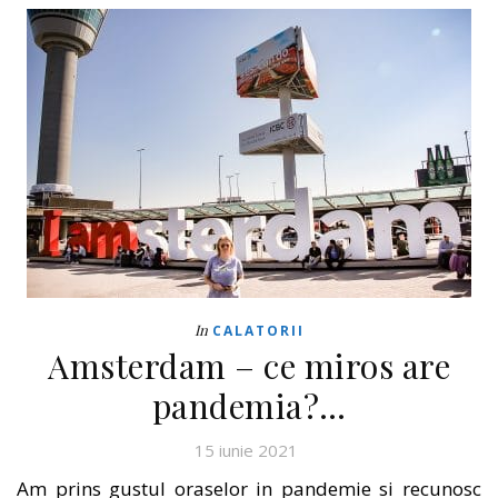
In
CALATORII
Amsterdam – ce miros are
pandemia?…
15 iunie 2021
Am prins gustul oraselor in pandemie si recunosc