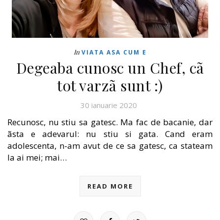
In
VIATA ASA CUM E
Degeaba cunosc un Chef, cã
tot varzã sunt :)
30 ianuarie 2020
Recunosc, nu stiu sa gatesc. Ma fac de bacanie, dar
ãsta e adevarul: nu stiu si gata. Cand eram
adolescenta, n-am avut de ce sa gatesc, ca stateam
la ai mei; mai…
READ MORE