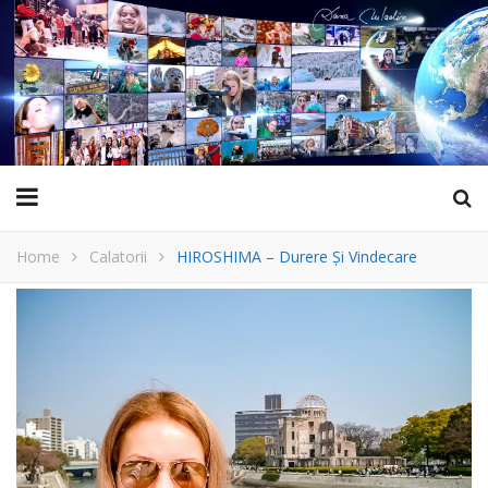
Home
Calatorii
HIROSHIMA – Durere Și Vindecare