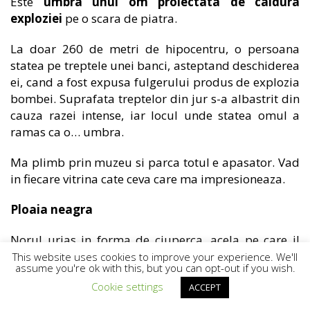
Este
umbra unui om proiectata de caldura
exploziei
pe o scara de piatra.
La doar 260 de metri de hipocentru, o persoana
statea pe treptele unei banci, asteptand deschiderea
ei, cand a fost expusa fulgerului produs de explozia
bombei. Suprafata treptelor din jur s-a albastrit din
cauza razei intense, iar locul unde statea omul a
ramas ca o… umbra.
Ma plimb prin muzeu si parca totul e apasator. Vad
in fiecare vitrina cate ceva care ma impresioneaza.
Ploaia neagr
a
Norul urias in forma de ciuperca, acela pe care il
stim cu totii din atatea imagini, a purtat in aer praf,
This website uses cookies to improve your experience. We'll
assume you're ok with this, but you can opt-out if you wish.
pamant si alte resturi. Funinginea produsa de
Cookie settings
ACCEPT
incendiu a fost ridicata mult de curenti de aer
fierbinte. Tot acest mix a devenit radioactiv, s-a