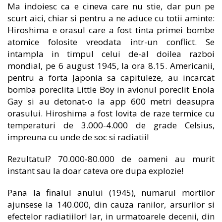
Ma indoiesc ca e cineva care nu stie, dar pun pe
scurt aici, chiar si pentru a ne aduce cu totii aminte:
Hiroshima e orasul care a fost tinta primei bombe
atomice folosite vreodata intr-un conflict. Se
intampla in timpul celui de-al doilea razboi
mondial, pe 6 august 1945, la ora 8.15. Americanii,
pentru a forta Japonia sa capituleze, au incarcat
bomba poreclita Little Boy in avionul poreclit Enola
Gay si au detonat-o la app 600 metri deasupra
orasului. Hiroshima a fost lovita de raze termice cu
temperaturi de 3.000-4.000 de grade Celsius,
impreuna cu unde de soc si radiatii!
Rezultatul? 70.000-80.000 de oameni au murit
instant sau la doar cateva ore dupa explozie!
Pana la finalul anului (1945), numarul mortilor
ajunsese la 140.000, din cauza ranilor, arsurilor si
efectelor radiatiilor! Iar, in urmatoarele decenii, din