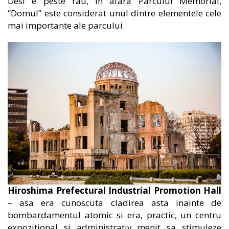
Desi e peste râu, in afara Parcului Memorial,
“Domul” este considerat unul dintre elementele cele
mai importante ale parcului.
Hiroshima Prefectural Industrial Promotion Hall
– asa era cunoscuta cladirea asta inainte de
bombardamentul atomic si era, practic, un centru
expozitional si administrativ menit sa stimuleze