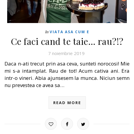
In
VIATA ASA CUM E
Ce faci cand te taie… rau?!?
7 noiembrie 2019
Daca n-ati trecut prin asa ceva, sunteti norocosi! Mie
mi s-a intamplat. Rau de tot! Acum cativa ani. Era
intr-o vineri. Abia ajunsesem la munca. Niciun semn
nu prevestea ce avea sa…
READ MORE