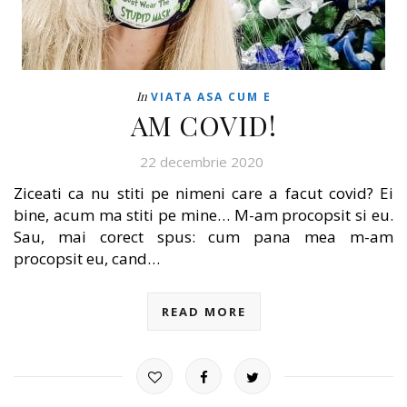
In
VIATA ASA CUM E
AM COVID!
22 decembrie 2020
Ziceati ca nu stiti pe nimeni care a facut covid? Ei
bine, acum ma stiti pe mine… M-am procopsit si eu.
Sau, mai corect spus: cum pana mea m-am
procopsit eu, cand…
READ MORE