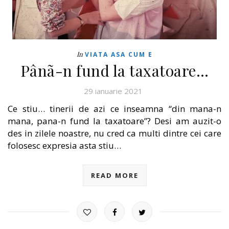
In
VIATA ASA CUM E
Pânã-n fund la taxatoare…
29 ianuarie 2021
Ce stiu… tinerii de azi ce inseamna “din mana-n
mana, pana-n fund la taxatoare”? Desi am auzit-o
des in zilele noastre, nu cred ca multi dintre cei care
folosesc expresia asta stiu…
READ MORE