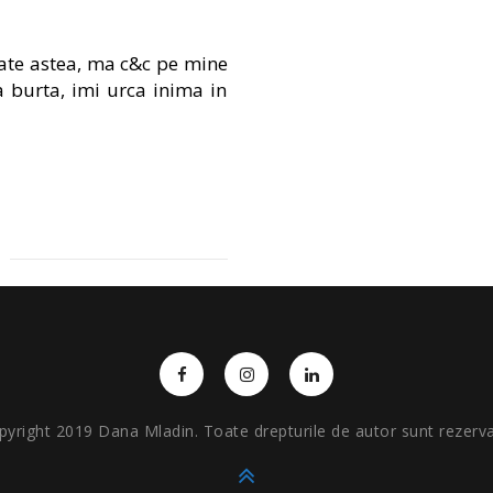
ate astea, ma c&c pe mine
a burta, imi urca inima in
pyright 2019 Dana Mladin. Toate drepturile de autor sunt rezerva