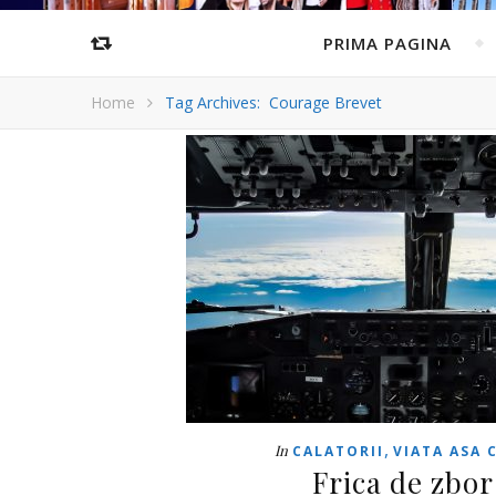
PRIMA PAGINA
Home
Tag Archives: Courage Brevet
,
In
CALATORII
VIATA ASA 
Frica de zbor