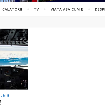
CALATORII
TV
VIATA ASA CUM E
DESP
CUM E
!