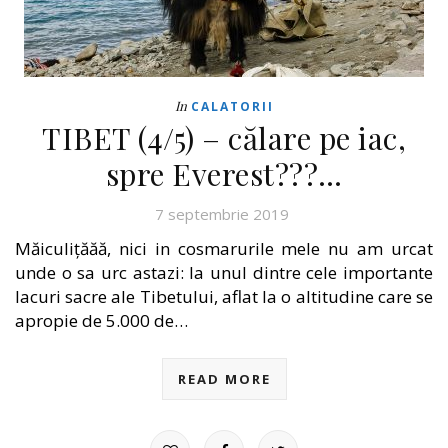
In
CALATORII
TIBET (4/5) – călare pe iac,
spre Everest???…
7 septembrie 2019
Măiculițăăă, nici in cosmarurile mele nu am urcat
unde o sa urc astazi: la unul dintre cele importante
lacuri sacre ale Tibetului, aflat la o altitudine care se
apropie de 5.000 de…
READ MORE