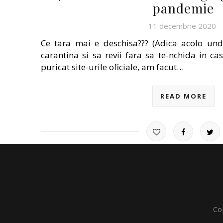
pandemie
11 decembrie 2020
Ce tara mai e deschisa??? (Adica acolo und
carantina si sa revii fara sa te-nchida in ca
puricat site-urile oficiale, am facut…
READ MORE
Co