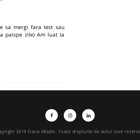
e sa mergi fara test sau
sa paispe zile) Am luat la
pyright 2019 Dana Mladin. Toate drepturile de autor sunt rezerva