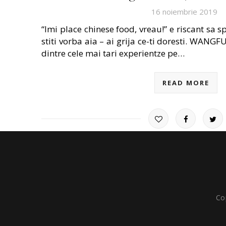
16 noiembrie 2019
“Imi place chinese food, vreau!” e riscant sa s
stiti vorba aia – ai grija ce-ti doresti. WA
dintre cele mai tari experientze pe…
READ MORE
Co