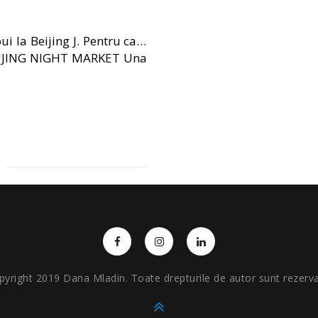
pui la Beijing J. Pentru ca…
NGFUJING NIGHT MARKET Una
pyright 2019 Dana Mladin. Toate drepturile de autor sunt rezerva