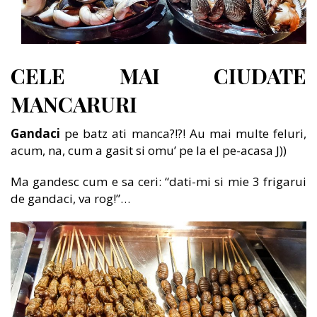
CELE MAI CIUDATE
MANCARURI
Gandaci
pe batz ati manca?!?! Au mai multe feluri,
acum, na, cum a gasit si omu’ pe la el pe-acasa J))
Ma gandesc cum e sa ceri: “dati-mi si mie 3 frigarui
de gandaci, va rog!”…