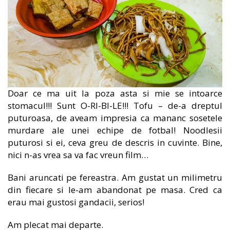
Doar ce ma uit la poza asta si mie se intoarce
stomacul!!! Sunt O-RI-BI-LE!!! Tofu – de-a dreptul
puturoasa, de aveam impresia ca mananc sosetele
murdare ale unei echipe de fotbal! Noodlesii
puturosi si ei, ceva greu de descris in cuvinte. Bine,
nici n-as vrea sa va fac vreun film…
Bani aruncati pe fereastra. Am gustat un milimetru
din fiecare si le-am abandonat pe masa. Cred ca
erau mai gustosi gandacii, serios!
Am plecat mai departe.