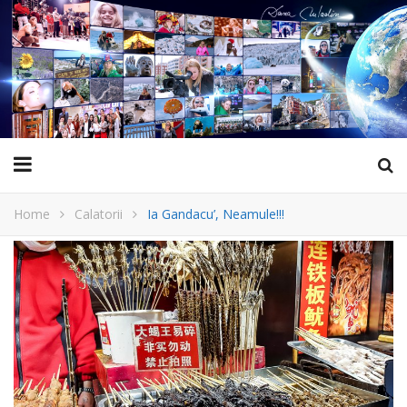
Home
Calatorii
Ia Gandacu’, Neamule!!!