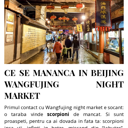
CE SE MANANCA IN BEIJING
WANGFUJING NIGHT
MARKET
Primul contact cu Wangfujing night market e socant:
o taraba vinde
scorpioni
de mancat. Si sunt
proaspeti, pentru ca ai dovada in fata ta: scorpioni
inca vii, infipti in betze, miscand din “labutze”,