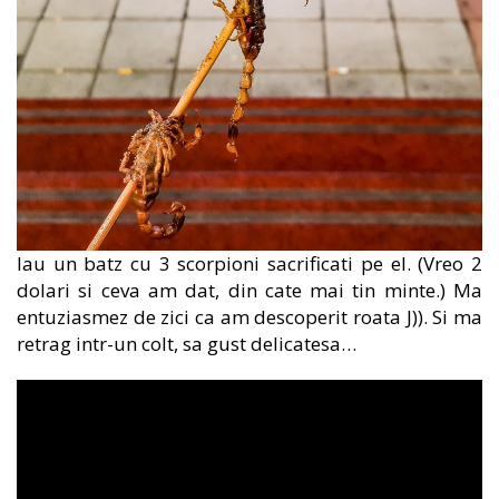
Iau un batz cu 3 scorpioni sacrificati pe el. (Vreo 2
dolari si ceva am dat, din cate mai tin minte.) Ma
entuziasmez de zici ca am descoperit roata J)). Si ma
retrag intr-un colt, sa gust delicatesa…