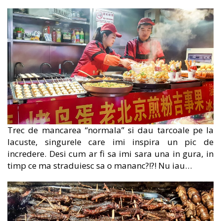
Trec de mancarea “normala” si dau tarcoale pe la
lacuste, singurele care imi inspira un pic de
incredere. Desi cum ar fi sa imi sara una in gura, in
timp ce ma straduiesc sa o mananc?!?! Nu iau…