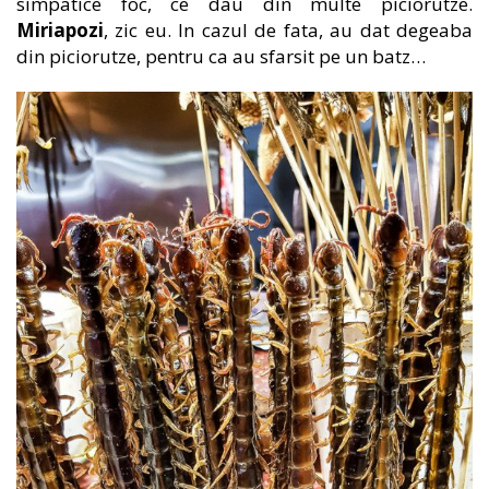
simpatice foc, ce dau din multe piciorutze.
Miriapozi
, zic eu. In cazul de fata, au dat degeaba
din piciorutze, pentru ca au sfarsit pe un batz…