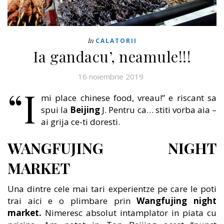
In
CALATORII
Ia gandacu’, neamule!!!
16 noiembrie 2019
“I
mi place chinese food, vreau!” e riscant sa
spui la
Beijing
J. Pentru ca… stiti vorba aia –
ai grija ce-ti doresti.
WANGFUJING NIGHT
MARKET
Una dintre cele mai tari experientze pe care le poti
trai aici e o plimbare prin
Wangfujing night
market.
Nimeresc absolut intamplator in piata cu