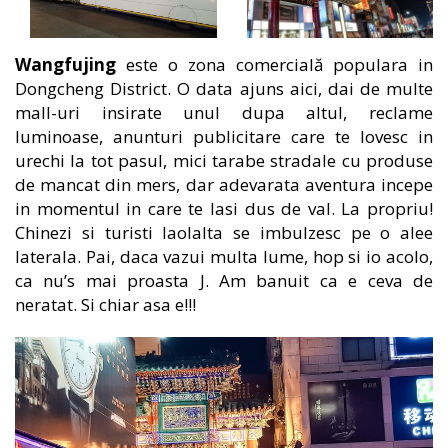
Wangfujing
este o zona comercială populara in
Dongcheng District. O data ajuns aici, dai de multe
mall-uri insirate unul dupa altul, reclame
luminoase, anunturi publicitare care te lovesc in
urechi la tot pasul, mici tarabe stradale cu produse
de mancat din mers, dar adevarata aventura incepe
in momentul in care te lasi dus de val. La propriu!
Chinezi si turisti laolalta se imbulzesc pe o alee
laterala. Pai, daca vazui multa lume, hop si io acolo,
ca nu’s mai proasta J. Am banuit ca e ceva de
neratat. Si chiar asa e!!!