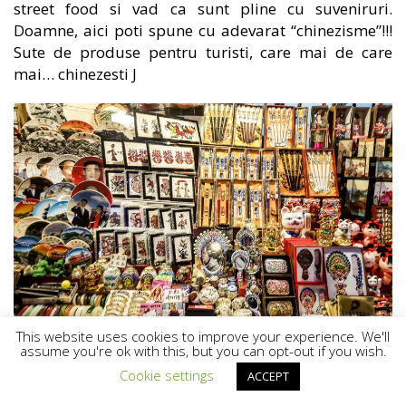
street food si vad ca sunt pline cu suveniruri.
Doamne, aici poti spune cu adevarat “chinezisme”!!!
Sute de produse pentru turisti, care mai de care
mai… chinezesti J
De la magneti, oglinzi, evantaie, betze, pana la
This website uses cookies to improve your experience. We'll
farfurii pictate, casete de bijuterii, pisica norocoasa,
assume you're ok with this, but you can opt-out if you wish.
costume traditionale, plusuri si… tot ce vrei si ce nu
Cookie settings
ACCEPT
vrei! Las si eu niste bani acolo si ma intorc in zona de