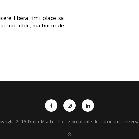
cere libera, imi place sa
nu sunt utile, ma bucur de
pyright 2019 Dana Mladin. Toate drepturile de autor sunt rezerva