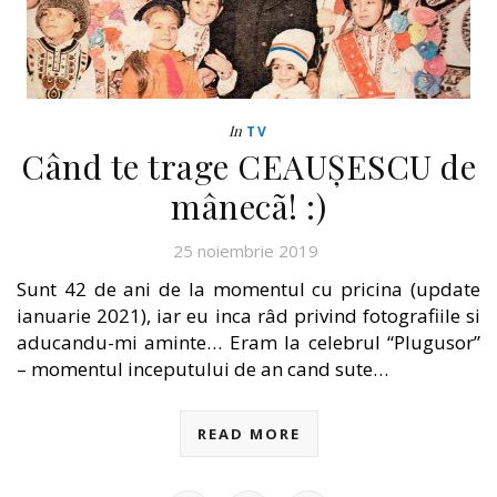
In
TV
Când te trage CEAUȘESCU de
mânecã! :)
25 noiembrie 2019
Sunt 42 de ani de la momentul cu pricina (update
ianuarie 2021), iar eu inca râd privind fotografiile si
aducandu-mi aminte… Eram la celebrul “Plugusor”
– momentul inceputului de an cand sute…
READ MORE