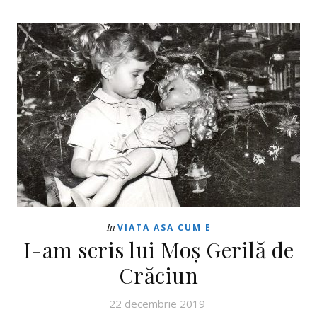
In
VIATA ASA CUM E
I-am scris lui Moș Gerilă de
Crăciun
22 decembrie 2019