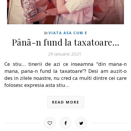
In
VIATA ASA CUM E
Pânã-n fund la taxatoare…
29 ianuarie 2021
Ce stiu… tinerii de azi ce inseamna “din mana-n
mana, pana-n fund la taxatoare”? Desi am auzit-o
des in zilele noastre, nu cred ca multi dintre cei care
folosesc expresia asta stiu…
READ MORE