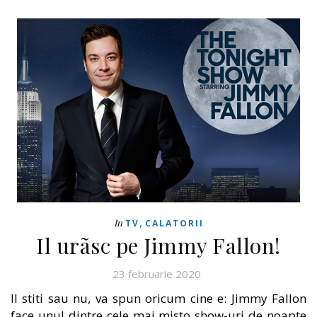
,
In
TV
CALATORII
Il urãsc pe Jimmy Fallon!
23 februarie 2020
Il stiti sau nu, va spun oricum cine e: Jimmy Fallon
face unul dintre cele mai misto show-uri de noapte