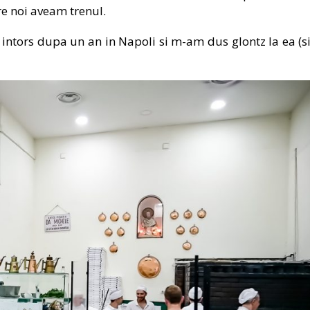
re noi aveam trenul.
intors dupa un an in Napoli si m-am dus glontz la ea (si