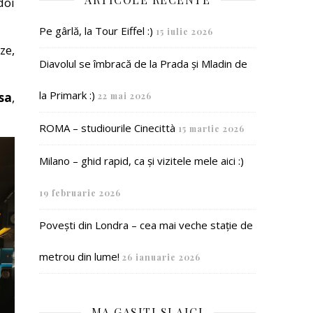
doi
Pe gârlă, la Tour Eiffel :)
15 iulie 2026
ze,
Diavolul se îmbracă de la Prada și Mladin de
la Primark :)
sa
,
22 mai 2026
ROMA – studiourile Cinecittà
15 martie 2026
Milano – ghid rapid, ca și vizitele mele aici :)
19 februarie 2026
Povești din Londra – cea mai veche stație de
metrou din lume!
26 ianuarie 2026
MA GASITI SI AICI