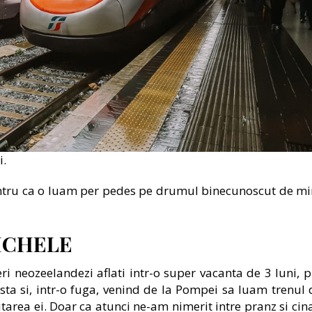
i.
pentru ca o luam per pedes pe drumul binecunoscut de mi
MICHELE
ri neozeelandezi aflati intr-o super vacanta de 3 luni, p
ta si, intr-o fuga, venind de la Pompei sa luam trenul 
rea ei. Doar ca atunci ne-am nimerit intre pranz si cina