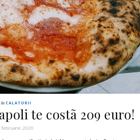
In
CALATORII
apoli te costã 209 euro!
 februarie 2020