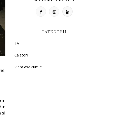
CATEGORII
TV
Calatorii
Viata asa cum e
ne,
rin
din
 si