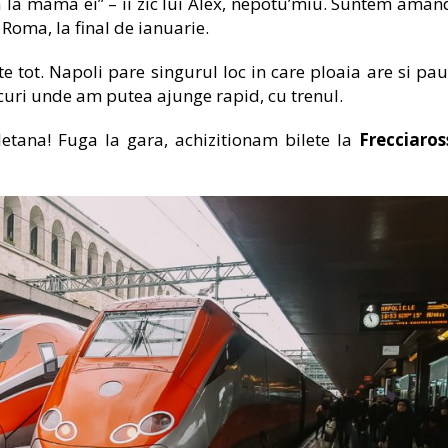
la mama ei” – ii zic lui Alex, nepotu’miu. Suntem aman
 Roma, la final de ianuarie.
te tot. Napoli pare singurul loc in care ploaia are si pau
ocuri unde am putea ajunge rapid, cu trenul.
etana! Fuga la gara, achizitionam bilete la
Frecciaros