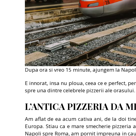
Dupa ora si vreo 15 minute, ajungem la Napol
E innorat, insa nu ploua, ceea ce e perfect, 
spre una dintre celebrele pizzerii ale orasului.
L’ANTICA PIZZERIA DA 
Am aflat de ea acum cativa ani, de la doi tine
Europa. Stiau ca e mare smecherie pizzeria as
Napoli spre Roma, am pornit impreuna in cauta