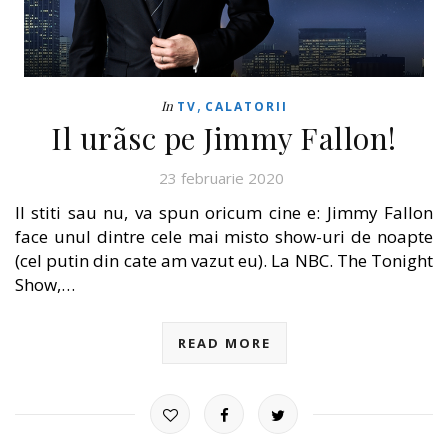
,
In
TV
CALATORII
Il urãsc pe Jimmy Fallon!
23 februarie 2020
Il stiti sau nu, va spun oricum cine e: Jimmy Fallon
face unul dintre cele mai misto show-uri de noapte
(cel putin din cate am vazut eu). La NBC. The Tonight
Show,…
READ MORE