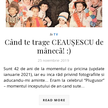
In
TV
Când te trage CEAUȘESCU de
mânecã! :)
25 noiembrie 2019
Sunt 42 de ani de la momentul cu pricina (update
ianuarie 2021), iar eu inca râd privind fotografiile si
aducandu-mi aminte… Eram la celebrul “Plugusor”
– momentul inceputului de an cand sute…
READ MORE