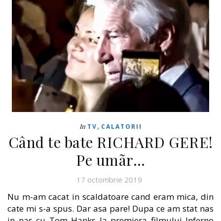
,
In
TV
CALATORII
Când te bate RICHARD GERE!
Pe umãr…
17 octombrie 2019
Nu m-am cacat in scaldatoare cand eram mica, din
cate mi s-a spus. Dar asa pare! Dupa ce am stat nas
in nas cu Tom Hanks la premiera filmului Inferno