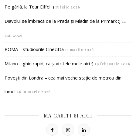
Pe gârlă, la Tour Eiffel :)
15 iulie 2026
Diavolul se îmbracă de la Prada și Mladin de la Primark :)
22
mai 2026
ROMA – studiourile Cinecittà
15 martie 2026
Milano – ghid rapid, ca și vizitele mele aici :)
19 februarie 2026
Povești din Londra – cea mai veche stație de metrou din
lume!
26 ianuarie 2026
MA GASITI SI AICI