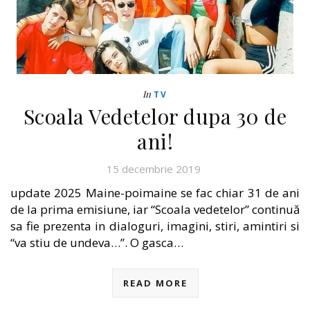
In
TV
Scoala Vedetelor dupa 30 de
ani!
15 decembrie 2019
update 2025 Maine-poimaine se fac chiar 31 de ani
de la prima emisiune, iar “Scoala vedetelor” continuă
sa fie prezenta in dialoguri, imagini, stiri, amintiri si
“va stiu de undeva…”. O gasca…
READ MORE